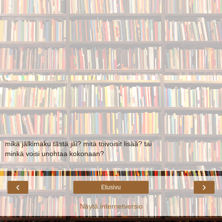
mikä jälkimaku tästä jäi? mitä toivoisit lisää? tai
minkä voisi unohtaa kokonaan?
‹
›
Etusivu
Näytä internetversio