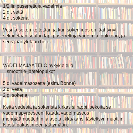
1/2 ltr. puserrettuja vadelmia
2 dl. vettä
4 dl. sokeria
Vesi ja sokeri keitetään ja kun sokeriliuos on jäähtynyt,
sekoitetaan seulan läpi puserrettuja vadelmia joukkoon, ja
seos jäädytetään heti.
___________________________________________
VADELMAJÄÄTELÖ nykykielellä
= smoothie-jäätelöpuikot
5 dl vadelmasosetta (esim. Bonne)
2 dl vettä
2 dl sokeria
Keitä vedestä ja sokerista kirkas siirappi, sekoita se
vadelmapyreeseen. Kaada vadelmaseos
mehujäämuotteihin ja aseta tikku/kansi täytettyyn muottiin.
Nosta pakastimeen jäätymään.