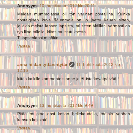
Anonyymi
10. huhtikuuta 2012 klo 20.11
Meidän mummolassa oli ton värinen pöytäliina. Kuinka
nostalginen kuva !Mummola on jo jaettu kauan sitten,
jollakin meistä lapsen lapsista, tai sitten äidilläni varmasti on
tyo liina tallella, kiitos muistutuksesta.
T: lapsenlapsi minäkin
Vastaa
anna hildan tyttärentytär
11. huhtikuuta 2012 klo
12.16
kiitos kaikille kommenteistanne ja ☀-ista kevätpäivää !
Vastaa
Anonyymi
13. huhtikuuta 2012 klo 9.49
Pitää muistaa ensi kesän hellekaudella, mainio vanhan
kansan keksintö.
Vastaa